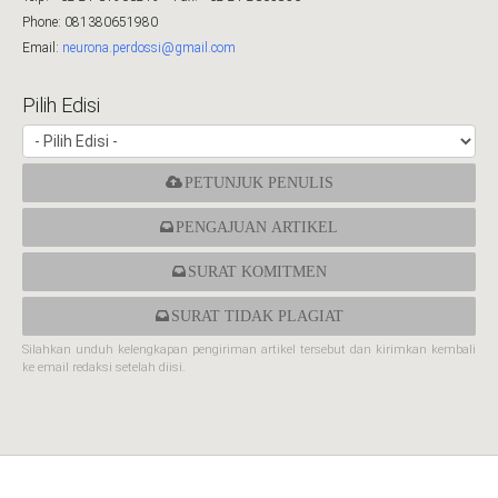
Phone: 081380651980
Email:
neurona.perdossi@gmail.com
Pilih Edisi
PETUNJUK PENULIS
PENGAJUAN ARTIKEL
SURAT KOMITMEN
SURAT TIDAK PLAGIAT
Silahkan unduh kelengkapan pengiriman artikel tersebut dan kirimkan kembali
ke email redaksi setelah diisi.