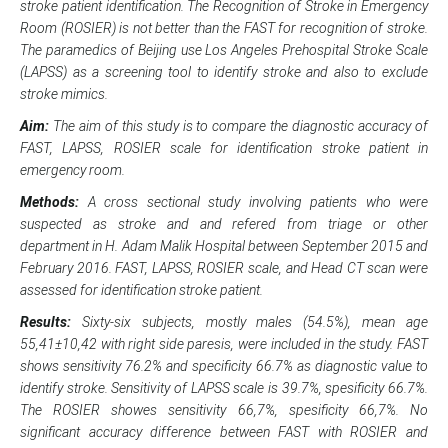
stroke patient identification. The Recognition of Stroke in Emergency
Room (ROSIER) is not better than the FAST for recognition of stroke.
The paramedics of Beijing use Los Angeles Prehospital Stroke Scale
(LAPSS) as a screening tool to identify stroke and also to exclude
stroke mimics.
Aim:
The aim of this study is to compare the diagnostic accuracy of
FAST, LAPSS, ROSIER scale for identification stroke patient in
emergency room.
Methods:
A cross sectional study involving patients who were
suspected as stroke and and refered from triage or other
department in H. Adam Malik Hospital between September 2015 and
February 2016. FAST, LAPSS, ROSIER scale, and Head CT scan were
assessed for identification stroke patient.
Results:
Sixty-six
subjects, mostly males (54.5%), mean age
55,41±10,42 with right side paresis, were included in the study. FAST
shows sensitivity 76.2% and specificity 66.7% as diagnostic value to
identify stroke. Sensitivity of LAPSS scale is 39.7%, spesificity 66.7%.
The ROSIER showes sensitivity 66,7%, spesificity 66,7%. No
significant accuracy difference between FAST with ROSIER and