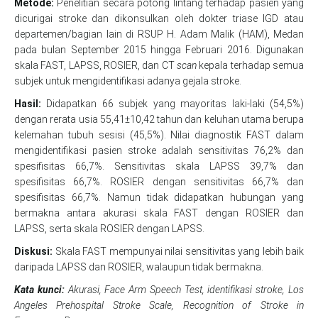
Metode:
Penelitian secara potong lintang terhadap pasien yang
dicurigai stroke dan dikonsulkan oleh dokter triase IGD atau
departemen/bagian lain di RSUP H. Adam Malik (HAM), Medan
pada bulan September 2015 hingga Februari 2016. Digunakan
skala FAST, LAPSS, ROSIER, dan CT
scan
kepala terhadap semua
subjek untuk mengidentifikasi adanya gejala stroke.
Hasil:
Didapatkan 66 subjek yang mayoritas laki-laki (54,5%)
dengan rerata usia 55,41±10,42 tahun dan keluhan utama berupa
kelemahan tubuh sesisi (45,5%). Nilai diagnostik FAST dalam
mengidentifikasi pasien stroke adalah sensitivitas 76,2% dan
spesifisitas 66,7%. Sensitivitas skala LAPSS 39,7% dan
spesifisitas 66,7%. ROSIER dengan sensitivitas 66,7% dan
spesifisitas 66,7%. Namun tidak didapatkan hubungan yang
bermakna antara akurasi skala FAST dengan ROSIER dan
LAPSS, serta skala ROSIER dengan LAPSS.
Diskusi:
Skala FAST mempunyai nilai sensitivitas yang lebih baik
daripada LAPSS dan ROSIER, walaupun tidak bermakna.
Kata kunci:
Akurasi,
Face Arm Speech Test
, identifikasi stroke,
Los
Angeles Prehospital Stroke Scale, Recognition of Stroke in